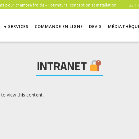
s pour chambre froide – Fourniture, conception et installation
+33 1 
+ SERVICES
COMMANDE EN LIGNE
DEVIS
MÉDIATHÈQU
INTRANET
to view this content.