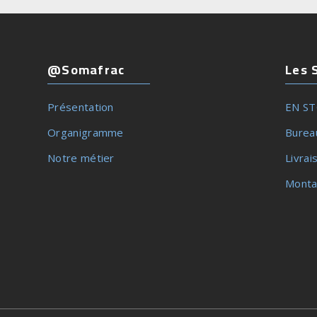
@Somafrac
Les 
Présentation
EN S
Organigramme
Burea
Notre métier
Livrai
Monta