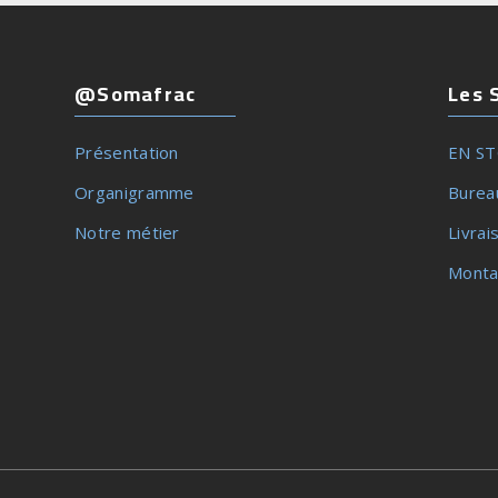
@Somafrac
Les 
Présentation
EN S
Organigramme
Burea
Notre métier
Livrai
Monta