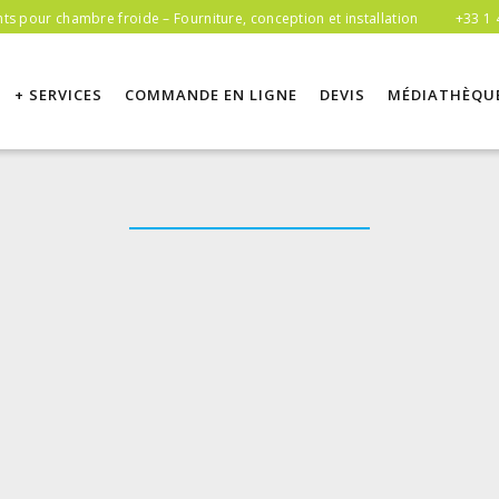
s pour chambre froide – Fourniture, conception et installation
+33 1 
+ SERVICES
COMMANDE EN LIGNE
DEVIS
MÉDIATHÈQU